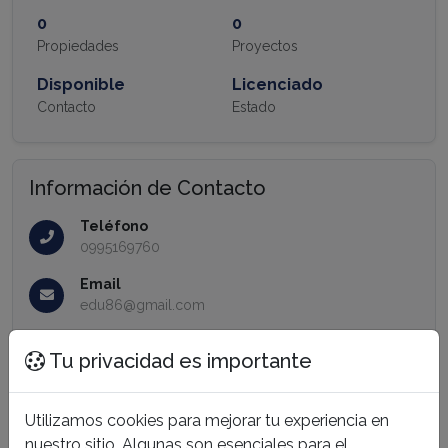
0
0
Propiedades
Proyectos
Disponible
Licenciado
Contacto
Estado
Información de Contacto
Teléfono
0995169760
Email
edu86@gmail.com
Tu privacidad es importante
Propiedades
Utilizamos cookies para mejorar tu experiencia en
nuestro sitio. Algunas son esenciales para el