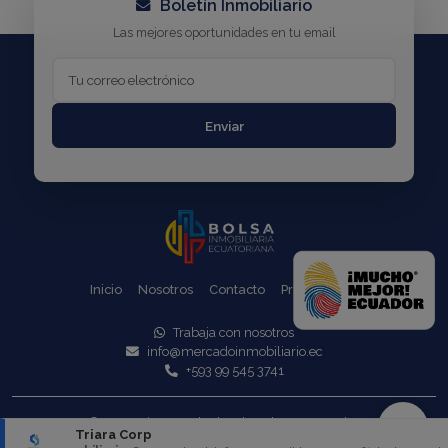
Boletín Inmobiliario
Las mejores oportunidades en tu email
Enviar
Inicio
Nosotros
Contacto
Propiedades
Trabaja con nosotros
info@mercadoinmobiliario.ec
+593 99 545 3741
© 2025 Triara - Todos los derechos reservados
Triara Corp