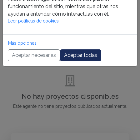
funcionamiento del sitio, mientras que otras nos
ayudan a entender cómo interactúas con él.
No hay propiedades disponibles
Leer políticas de cookies
Este agente no tiene propiedades publicadas actualmente.
Más opciones
Aceptar necesarias
Aceptar todas
Proyectos
No hay proyectos disponibles
Este agente no tiene proyectos publicados actualmente.