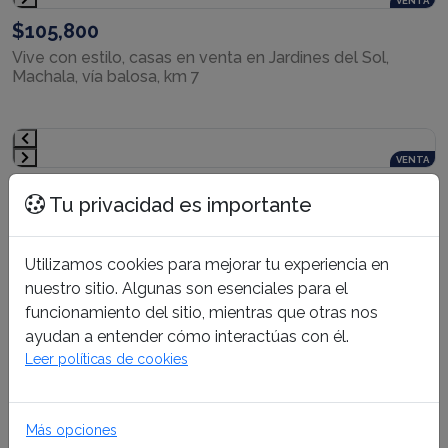
VENTA
$105,800
Vive con estilo, casas en venta en Jardines del Sol,
Machala, vía balosa, km 7
VENTA
$37,990
Tu privacidad es importante
Solar de 200 m2, ubicado en el barrio la Florida, sector 5,
a pocos pasos de la Avenida Principal Colón Tinoco,
cerca de canchas, y a pocas cuadras del parque Zoila
Utilizamos cookies para mejorar tu experiencia en
Ugarte
nuestro sitio. Algunas son esenciales para el
funcionamiento del sitio, mientras que otras nos
VENTA
ayudan a entender cómo interactúas con él.
$113,000
Leer políticas de cookies
Lotes en urbanización Ciudad Lago-Machala
Más opciones