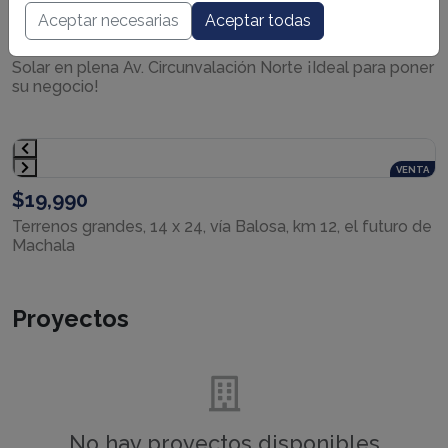
VENTA
Aceptar necesarias
Aceptar todas
$63,000
Solar en plena Av. Circunvalación Norte ¡Ideal para poner
su negocio!
VENTA
$19,990
Terrenos grandes, 14 x 24, vía Balosa, km 12, el futuro de
Machala
Proyectos
No hay proyectos disponibles