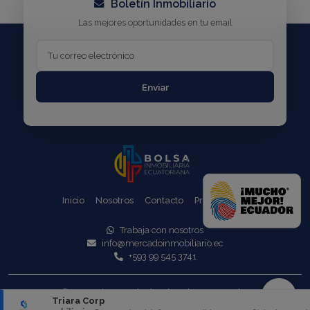
Boletín Inmobiliario
Las mejores oportunidades en tu email
Enviar
Inicio
Nosotros
Contacto
Propiedades
Trabaja con nosotros
info@mercadoinmobiliario.ec
+593 99 545 3741
© 2025 Triara - Todos los derechos reservados
Triara Corp