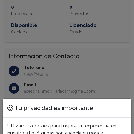
0
0
Propiedades
Proyectos
Disponible
Licenciado
Contacto
Estado
Información de Contacto
Teléfono
0999695929
Email
asesoriainmobiliariacsm@gmail.com
Tu privacidad es importante
Propiedades
Utilizamos cookies para mejorar tu experiencia en
nuestro sitio. Algunas son esenciales para el