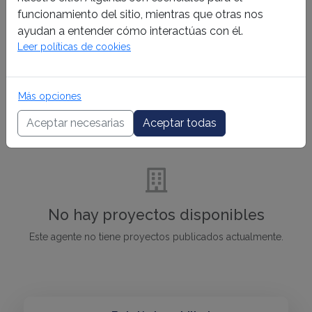
funcionamiento del sitio, mientras que otras nos
ayudan a entender cómo interactúas con él.
No hay propiedades disponibles
Leer políticas de cookies
Este agente no tiene propiedades publicadas actualmente.
Más opciones
Aceptar necesarias
Aceptar todas
Proyectos
No hay proyectos disponibles
Este agente no tiene proyectos publicados actualmente.