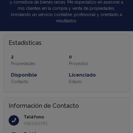
y corredora de bienes raíces. Me especializo en asesorar a
mis clientes en la compra y venta de propiedades,
brindando un servicio confiable, profesional y orientado a
resultados.
Estadísticas
2
0
Propiedades
Proyectos
Disponible
Licenciado
Contacto
Estado
Información de Contacto
Teléfono
0993292183