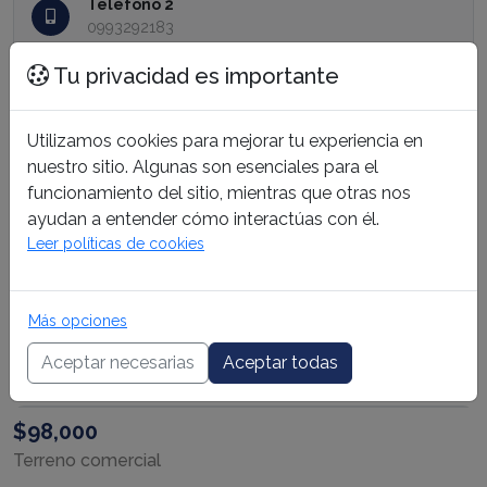
Teléfono 2
0993292183
Email
Tu privacidad es importante
quimiinmobiliaria@gmail.com
Redes Sociales
Utilizamos cookies para mejorar tu experiencia en
nuestro sitio. Algunas son esenciales para el
funcionamiento del sitio, mientras que otras nos
ayudan a entender cómo interactúas con él.
Propiedades
Leer políticas de cookies
VENTA
$1,800,000
Más opciones
GALPÓN CON OFICINA
2839.34 m²
Aceptar necesarias
Aceptar todas
VENTA
$98,000
Terreno comercial