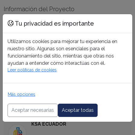
Información del Proyecto
Tu privacidad es importante
Fecha de Inicio
31/01/2022
Utilizamos cookies para mejorar tu experiencia en
Fecha de Entrega
nuestro sitio. Algunas son esenciales para el
01/10/2025
funcionamiento del sitio, mientras que otras nos
Unidades
ayudan a entender cómo interactúas con él.
0 unidades
Leer políticas de cookies
Ubicación
Estado
En Planificación
Más opciones
Aceptar necesarias
Aceptar todas
Información del Corredor
KSA ECUADOR