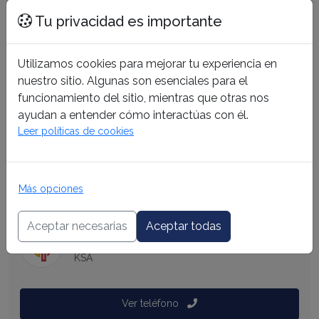
31/01/2022
Tu privacidad es importante
Fecha de Entrega
31/10/2025
Utilizamos cookies para mejorar tu experiencia en
Unidades
nuestro sitio. Algunas son esenciales para el
0 unidades
funcionamiento del sitio, mientras que otras nos
Ubicación
ayudan a entender cómo interactúas con él.
Leer políticas de cookies
Estado
En Planificación
Más opciones
Información del Corredor
KSA ECUADOR
Aceptar necesarias
Aceptar todas
KSA
Ver teléfono