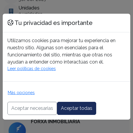
Unidades
0 unidades
Tu privacidad es importante
Ubicación
Estado
Utilizamos cookies para mejorar tu experiencia en
En Planificación
nuestro sitio. Algunas son esenciales para el
funcionamiento del sitio, mientras que otras nos
Fase del Proyecto
ayudan a entender cómo interactúas con él.
Leer políticas de cookies
Fase Actual
Preventa
Más opciones
Se venden sobre planos
Aceptar necesarias
Aceptar todas
Información del Corredor
FORXA INMOBILIARIA