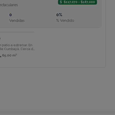
$117,070 - $187,000
ectaculares
0
0%
Vendidas
% Vendido
VENTA
0
 patio a estrenar. En
 de Cumbayá. Cerca de
65.00 m²