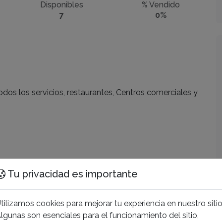
Disponibles
% Vendido
7
0%
os los servicios, restaurantes, Centros comerciales y
Tu privacidad es importante
 de Entrega
Unidades
/2025
7 unidades
tilizamos cookies para mejorar tu experiencia en nuestro sitio
o
Área Total
lgunas son esenciales para el funcionamiento del sitio,
nificación
199 m²