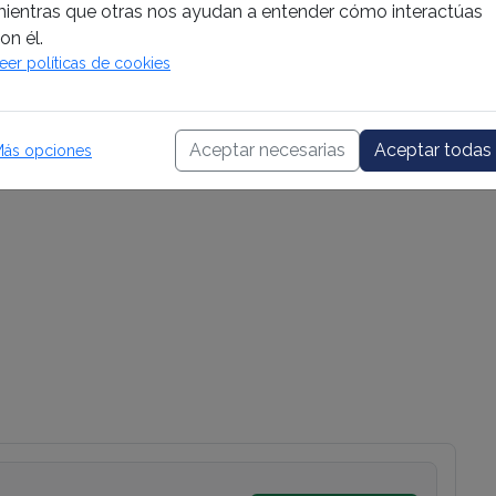
ientras que otras nos ayudan a entender cómo interactúas
o Hasta
on él.
000
eer políticas de cookies
Aceptar necesarias
Aceptar todas
ás opciones