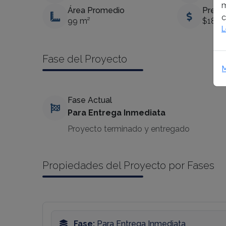
m
Área Promedio
Preci
c
99 m²
$187,
L
Fase del Proyecto
M
Fase Actual
Para Entrega Inmediata
Proyecto terminado y entregado
Propiedades del Proyecto por Fases
Fase:
Para Entrega Inmediata