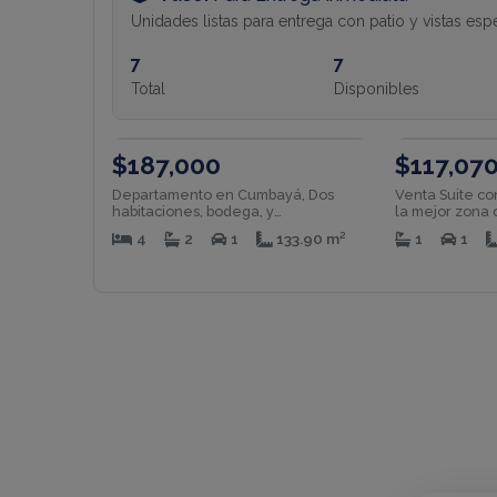
Unidades listas para entrega con patio y vistas esp
7
7
Total
Disponibles
VENTA
$187,000
$117,07
Departamento en Cumbayá, Dos
Venta Suite con
habitaciones, bodega, y
la mejor zona
parqueadero IR
la USFQ. SC
4
2
1
133.90 m²
1
1