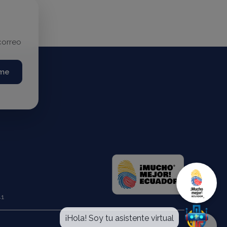
correo
rme
41
¡Hola! Soy tu asistente virtual