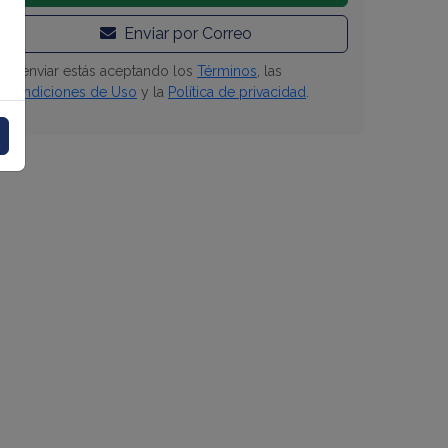
Enviar por Correo
Al enviar estás aceptando los
Términos
, las
Condiciones de Uso
y la
Política de privacidad
.