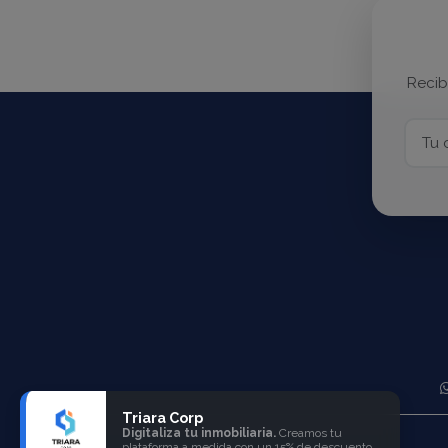
Recib
Triara Corp
Digitaliza tu inmobiliaria.
Creamos tu
plataforma a medida con un 15% de descuento.