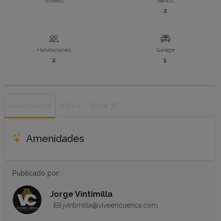
Niveles
Baños
2
Habitaciones
Garage
2
1
Amenidades
Video
Visita 3D
Amenidades
Publicado por:
Jorge Vintimilla
jvintimilla@viveencuenca.com