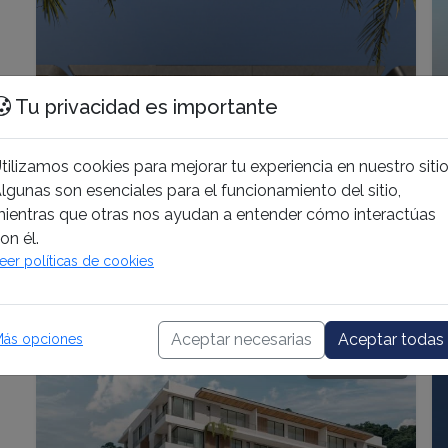
Tu privacidad es importante
Proyecto
tilizamos cookies para mejorar tu experiencia en nuestro sitio
Departamentos en San
lgunas son esenciales para el funcionamiento del sitio,
ientras que otras nos ayudan a entender cómo interactúas
Bernardo 5
Inicio: Dec 2025
Entrega: Nov 2027
on él.
eer políticas de cookies
Ver Detalles
Aceptar necesarias
Aceptar todas
ás opciones
En desarrollo