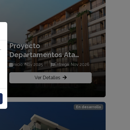
Proyecto
.
Departamentos Ata
Vista Vía a la Costa
Inicio: Nov 2025
Entrega: Nov 2026
atrás de Fizane Plaza
Ver Detalles
En desarrollo