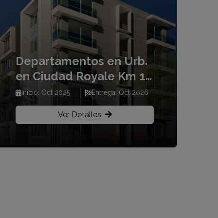
Departamentos en Urb.
en Ciudad Royale Km 16
vía a la costa
Inicio: Oct 2025
Entrega: Oct 2026
Ver Detalles