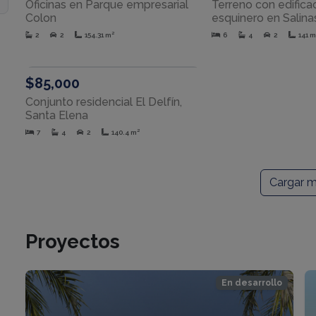
Oficinas en Parque empresarial
Terreno con edifica
Colon
esquinero en Salina
2
2
154.31 m²
6
4
2
141 m
VENTA
$85,000
Conjunto residencial El Delfín,
Santa Elena
7
4
2
140.4 m²
Cargar 
Proyectos
En desarrollo