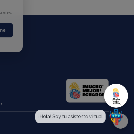
correo
rme
41
¡Hola! Soy tu asistente virtual