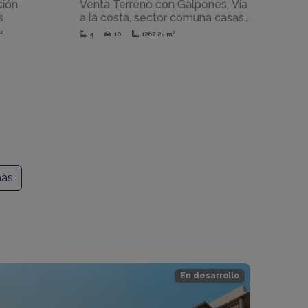
ción
Venta Terreno con Galpones, Vía
s
a la costa, sector comuna casas
viejas
²
4
10
1262.24 m²
más
En desarrollo