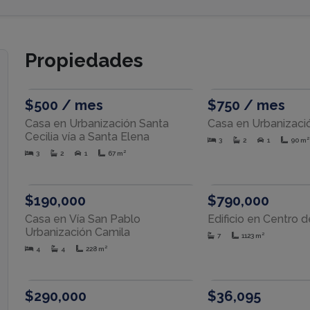
Propiedades
RENTA
$500 / mes
$750 / mes
Casa en Urbanización Santa
Casa en Urbanizaci
Cecilia vía a Santa Elena
3
2
1
90 m²
3
2
1
67 m²
VENTA
$190,000
$790,000
Casa en Vía San Pablo
Edificio en Centro 
Urbanización Camila
7
1123 m²
4
4
228 m²
VENTA
$290,000
$36,095