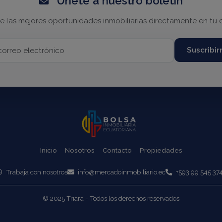
Únete a nuestro boletín
e las mejores oportunidades inmobiliarias directamente en tu 
Suscribi
Inicio
Nosotros
Contacto
Propiedades
Trabaja con nosotros
info@mercadoinmobiliario.ec
+593 99 545 37
© 2025 Triara - Todos los derechos reservados