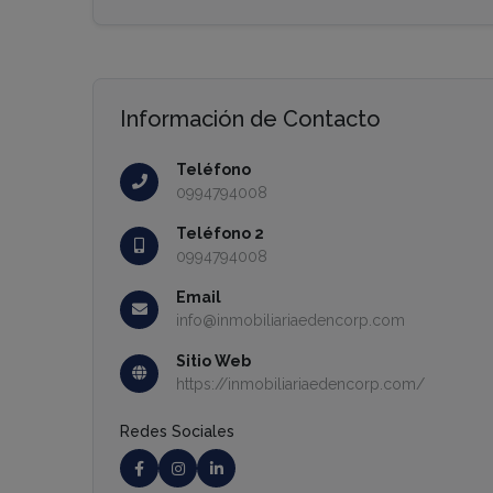
Información de Contacto
Teléfono
0994794008
Teléfono 2
0994794008
Email
info@inmobiliariaedencorp.com
Sitio Web
https://inmobiliariaedencorp.com/
Redes Sociales