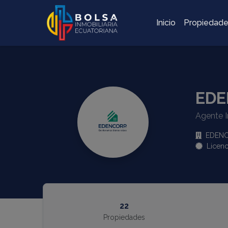
Inicio
Propiedad
EDE
Agente I
EDEN
Licenc
22
Propiedades