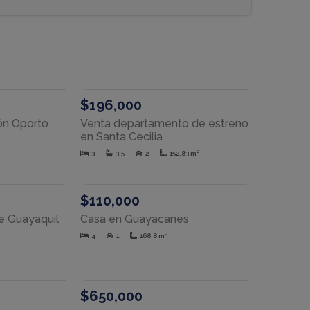
RENTA
VENTA
$196,000
ón Oporto
Venta departamento de estreno
en Santa Cecilia
3
3.5
2
152.83 m²
VENTA
VENTA
$110,000
de Guayaquil
Casa en Guayacanes
4
1
168.8 m²
VENTA
VENTA
$650,000