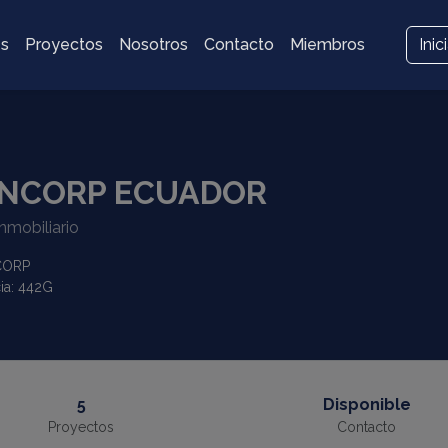
es
Proyectos
Nosotros
Contacto
Miembros
Inic
NCORP ECUADOR
nmobiliario
CORP
ia: 442G
5
Disponible
Proyectos
Contacto